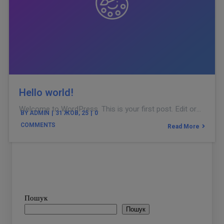
Hello world!
Welcome to WordPress. This is your first post. Edit or…
BY
ADMIN
|
31
ЖОВ, 25
|
0
COMMENTS
Read More
Пошук
Пошук