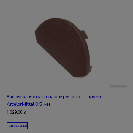
Заглушка ковзана напівкруглого — пряма
ArcelorMittal 0,5 мм
1 029,00
₴
Читати далі