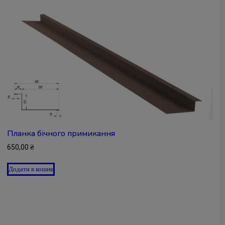
Планка бічного примикання
650,00
₴
Додати в кошик