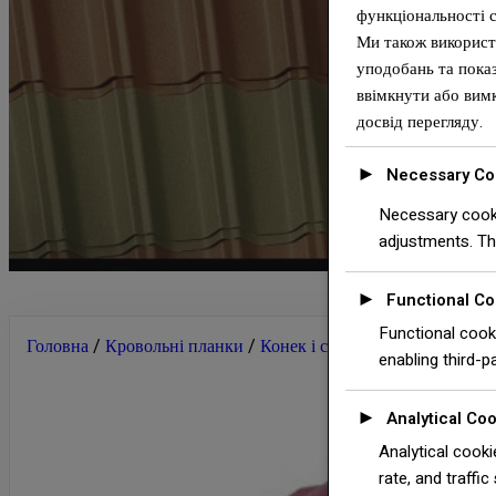
функціональності 
Ми також використ
уподобань та показ
ввімкнути або вимк
досвід перегляду.
►
Necessary Co
Necessary cooki
adjustments. Th
►
Functional Co
Functional cooki
Головна
/
Кровольні планки
/
Конек і спеціальні планки. для
enabling third-pa
►
Analytical Co
Analytical cooki
rate, and traffic