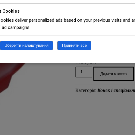
напівкр
t Cookies
ookies deliver personalized ads based on your previous visits and a
f ad campaigns.
3005
Зберегти налаштування
Прийняти все
1 052,00
₴
Заглушка
Додати в кошик
ковзана
напівкругла
Категорія:
Конек і спеціальн
0,5
мм
RAL
3005
кількість