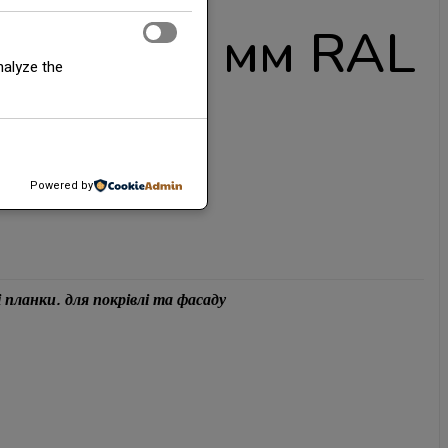
угла 0,5 мм RAL
nalyze the
Powered by
і планки. для покрівлі та фасаду