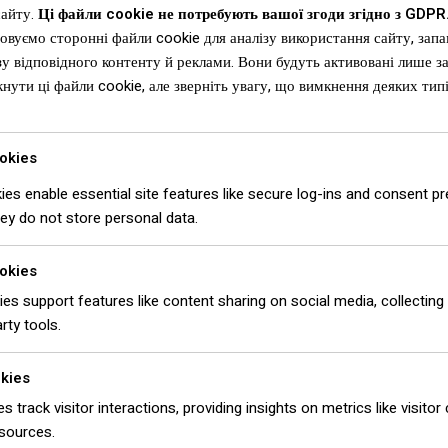
Home
»
Заглушка ковзана напівкругла 0,5 мм RAL 3005
сайту.
Ці файли cookie не потребують вашої згоди згідно з GDPR
овуємо сторонні файли cookie для аналізу використання сайту, зап
у відповідного контенту й реклами. Вони будуть активовані лише з
нути ці файли cookie, але зверніть увагу, що вимкнення деяких ти
okies
es enable essential site features like secure log-ins and consent p
ey do not store personal data.
okies
es support features like content sharing on social media, collecting
 покрівлі та фасаду
/ Заглушка ковзана напівкругла 0,5 мм RAL 3
rty tools.
okies
Заглуш
es track visitor interactions, providing insights on metrics like visito
 sources.