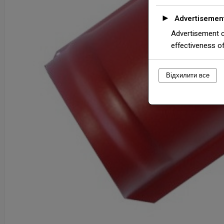
►
Advertisemen
Advertisement c
effectiveness o
Відхилити все