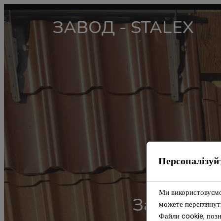
ЗАВОД - STALEX
Персоналізуй
Ми використовуємо 
Заглушка 
можете переглянут
Файли cookie, позн