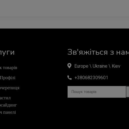
луги
Зв'яжіться з на
Europe \ Ukraine \ Kiev
 товарів
Профілі
+380682309601
очерепиця
астил
осайдинг
ч панелі