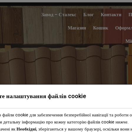
Завод – Сталекс
Блог
Контакти
П
Магазин
Кошик
Оформл
Мі
те налаштування файлів cookie
файли cookie для забезпечення безперебійної навігації та роботи 
ковзана напівкругла 0,5 м
и детальну інформацію про кожну категорію файлів cookie нижче.
ачені як
Необхідні
, зберігаються у вашому браузері, оскільки вони 