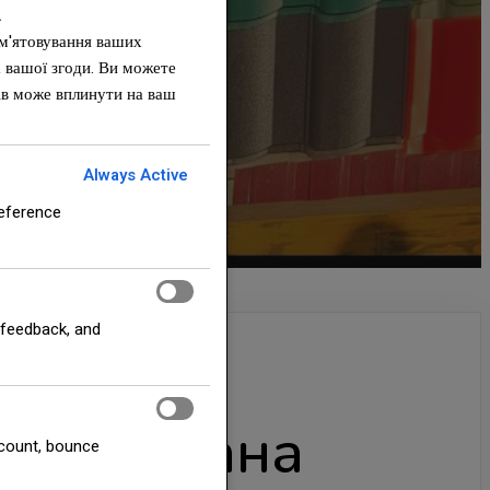
.
ам'ятовування ваших
а вашої згоди. Ви можете
пів може вплинути на ваш
Always Active
reference
 feedback, and
005
ка ковзана
r count, bounce