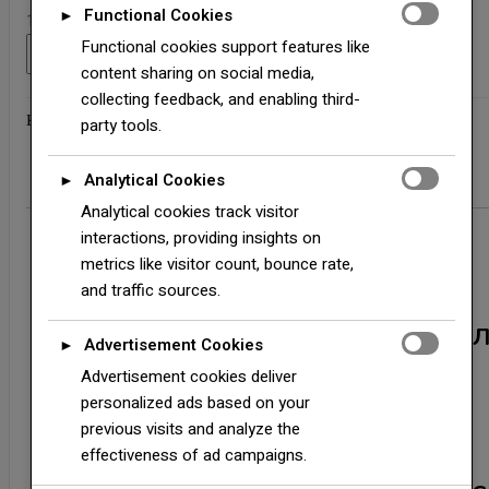
Functional Cookies
►
1 754,00
₴
Armourvent
Functional cookies support features like
Додати в кошик
standart
content sharing on social media,
покрівельний
collecting feedback, and enabling third-
Категорія:
Аксесуари для бітумної черепиці
вентилятор
party tools.
коричневий.
кількість
Analytical Cookies
►
Опис
Додаткова інформація
Відгуки (0)
Analytical cookies track visitor
interactions, providing insights on
metrics like visitor count, bounce rate,
Опис
and traffic sources.
Кровільний вентилятор д
Advertisement Cookies
►
бітумної черепиці
Advertisement cookies deliver
personalized ads based on your
Biko
Armourvent standart
previous visits and analyze the
effectiveness of ad campaigns.