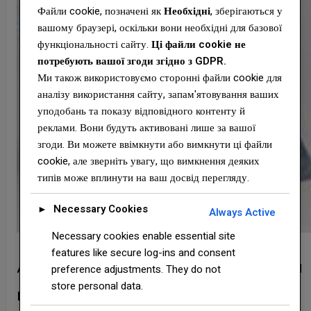
Файли cookie, позначені як
Необхідні
, зберігаються у
вашому браузері, оскільки вони необхідні для базової
функціональності сайту.
Ці файли cookie не
потребують вашої згоди згідно з GDPR.
Ми також використовуємо сторонні файли cookie для
аналізу використання сайту, запам'ятовування ваших
уподобань та показу відповідного контенту й
реклами. Вони будуть активовані лише за вашої
згоди. Ви можете ввімкнути або вимкнути ці файли
cookie, але зверніть увагу, що вимкнення деяких
типів може вплинути на ваш досвід перегляду.
Necessary Cookies
►
Always Active
Necessary cookies enable essential site
features like secure log-ins and consent
Armourvent standart покрівельний
preference adjustments. They do not
store personal data.
вентилятор коричневий.