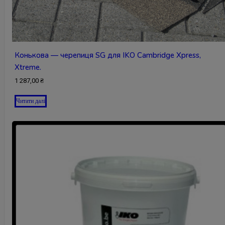
Конькова — черепиця SG для IKO Cambridge Xpress,
Xtreme.
1 287,00
₴
Читати далі