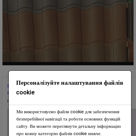
Персоналізуйте налаштування файлів
Головна
/
Гнучка бітумна черепиця ☰
/
Бітумна Черепиця —
cookie
IKO
/
Аксесуари для бітумної черепиці
/ Armourvent standart
покрівельний вентилятор коричневий.
Ми використовуємо файли cookie для забезпечення
безперебійної навігації та роботи основних функцій
сайту. Ви можете переглянути детальну інформацію
про кожну категорію файлів cookie нижче.