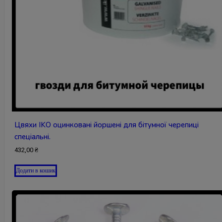
Цвяхи IKO оцинковані йоршені для бітумної черепиці
спеціальні.
432,00
₴
Додати в кошик