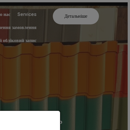
о нас
Services
Детальніше
ення замовлення
й обліковий запис
лений камінь