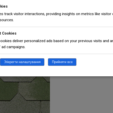
okies
Tegola 
es track visitor interactions, providing insights on metrics like visito
 sources.
камінь
t Cookies
ookies deliver personalized ads based on your previous visits and a
f ad campaigns.
1 773,00
₴
Немає в наявності
Зберегти налаштування
Прийняти все
Категорія:
Бітумна Черепи