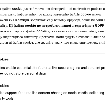
Home
»
Бітумова черепиця — Tegola Liberty зелений камінь
файли cookie для забезпечення безперебійної навігації та роботи 
и детальну інформацію про кожну категорію файлів cookie нижче.
ачені як
Необхідні
, зберігаються у вашому браузері, оскільки вони 
сайту.
Ці файли cookie не потребують вашої згоди згідно з GDPR
овуємо сторонні файли cookie для аналізу використання сайту, зап
у відповідного контенту й реклами. Вони будуть активовані лише з
нути ці файли cookie, але зверніть увагу, що вимкнення деяких ти
okies
es enable essential site features like secure log-ins and consent p
 TEGOLA
/ Бітумова черепиця — Tegola Liberty зелений камінь
ey do not store personal data.
okies
Бітумо
es support features like content sharing on social media, collecting
rty tools.