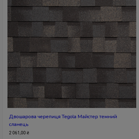
Двошарова черепиця Tegola Майстер темний
сланець
2 061,00
₴