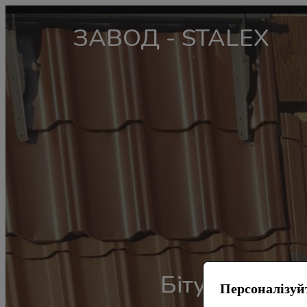
ЗАВОД - STALEX
Бітумова че
Персоналізуй