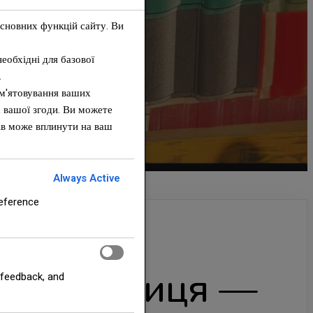
основних функцій сайту. Ви
необхідні для базової
.
ам'ятовування ваших
а вашої згоди. Ви можете
пів може вплинути на ваш
Always Active
reference
ва черепиця —
 feedback, and