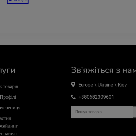
Читати далі
луги
Зв'яжіться з на
Europe \ Ukraine \ Kiev
 товарів
Профілі
+380682309601
очерепиця
астил
осайдинг
ч панелі