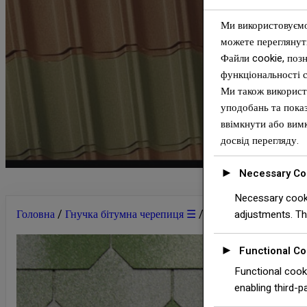
Ми використовуємо 
можете переглянут
Файли cookie, позн
функціональності 
Ми також використ
уподобань та показ
ввімкнути або вимк
досвід перегляду.
►
Necessary Co
Necessary cooki
Головна
/
Гнучка бітумна черепиця ☰
/
Бітумна Черепиця -
adjustments. Th
►
Functional Co
Functional cooki
enabling third-pa