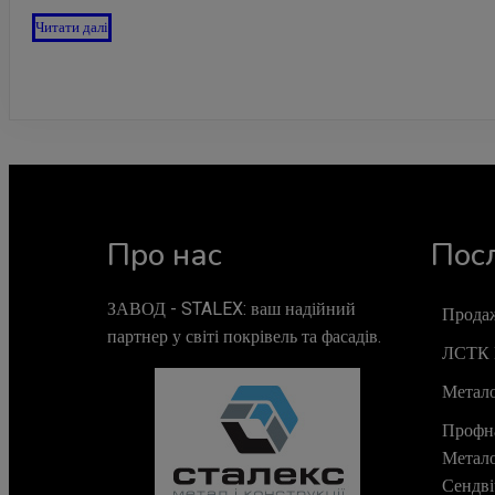
Читати далі
Про нас
Пос
ЗАВОД - STALEX: ваш надійний
Продаж
партнер у світі покрівель та фасадів.
ЛСТК 
Метал
Профн
Метал
Сендві