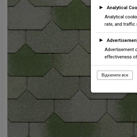
►
Analytical Co
Analytical cooki
rate, and traffic
►
Advertisemen
Advertisement c
effectiveness o
Відхилити все