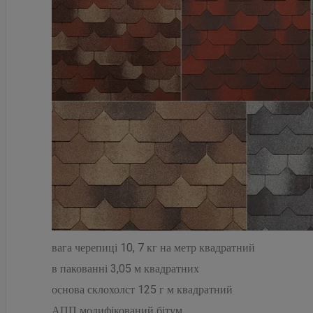
вага черепиці 10, 7 кг на метр квадратний
в пакованні 3,05 м квадратних
основа склохолст 125 г м квадратний
АПП модифікований бітум