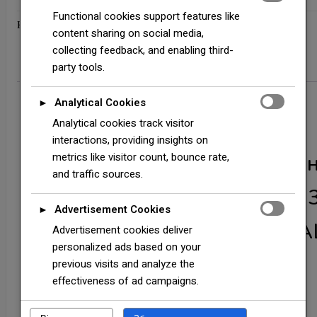
фігурна
Functional cookies support features like
Категорія:
Планки для покрівель
матова
content sharing on social media,
0,47
collecting feedback, and enabling third-
мм
party tools.
Опис
Додаткова інформація
Відгуки (0)
ARVEDI
тип
Analytical Cookies
►
3
Опис
Analytical cookies track visitor
ТЕРМАСТИЛ
interactions, providing insights on
кількість
metrics like visitor count, bounce rate,
Купити-Вітрозахисна пла
and traffic sources.
для металочерепиці (тип 
Advertisement Cookies
►
КП-3 — 0,47 мм Італія RA
Advertisement cookies deliver
personalized ads based on your
3005 matt "Термастил"
previous visits and analyze the
effectiveness of ad campaigns.