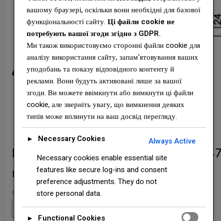
вашому браузері, оскільки вони необхідні для базової
функціональності сайту.
Ці файли cookie не
потребують вашої згоди згідно з GDPR.
Ми також використовуємо сторонні файли cookie для
аналізу використання сайту, запам'ятовування ваших
уподобань та показу відповідного контенту й
реклами. Вони будуть активовані лише за вашої
згоди. Ви можете ввімкнути або вимкнути ці файли
cookie, але зверніть увагу, що вимкнення деяких
типів може вплинути на ваш досвід перегляду.
Necessary Cookies
►
Always Active
Планка вітрова фігурна матова 0,4
Necessary cookies enable essential site
features like secure log-ins and consent
мм ARVEDI тип 3 ТЕРМАСТИЛ
preference adjustments. They do not
store personal data.
982,00
₴
Планка
Додати в кошик
вітрова
Functional Cookies
►