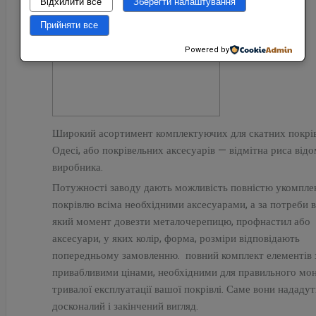
Відхилити все
Зберегти налаштування
Прийняти все
Powered by
Широкий асортимент комплектуючих для скатних покрів
Одесі, або покрівельних аксесуарів — відмітна риса від
виробника.
Потужності заводу дають можливість повністю укомпле
покрівлю всіма необхідними аксесуарами, а за потреби в
який момент довезти металочерепицю, профнастил або
аксесуари, у яких колір, форма, розміри відповідають
попередньому замовленню. повний комплект елементів 
привабливими цінами, необхідними для правильного мо
тривалої експлуатації вашої покрівлі. Саме вони нададут
досконалий і закінчений вигляд.