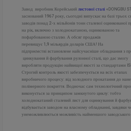
Завод виробник Корейський
листової сталі
«DONGBU ST
заснований 1967 року, сьогодні випускає на базі трьох с
заводів понад 2-х мільйонів тонн сталевої оцинкованої п
на рік, включно з холоднокатаною, оцинкованою та
пофарбованою сталлю. А обсяг продажів
перевищує 1,9 мільярдів доларів США! На
підприємстві встановлене найсучасніше обладнання з пр
цинкування й фарбування рулонної сталі, що дає змогу
виробляти продукцію найвищої якості за стандартами IS
Строгий контроль якості забезпечується на всіх етапах
виробничого процесу: від холодного прокатання до нан
полімерного покриття. Водночас сам технологічний про
виконується за принципом замкнутого циклу: тобто
холоднокатаний сталевий лист для оцинкування й фарбу
відбувається заводом на власному обладнанні, завдяки 
унеможливлюється можливість найменшого заводського 