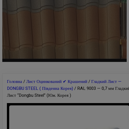
Головна
/
Лист Оцинкований ✔ Крашений
/
Гладкий Лист —
DONGBU STEEL ( Південна Корея)
/ RAL 9003 — 0,7 мм Гладки
Лист “Dongbu Steel” (Юж. Корея )