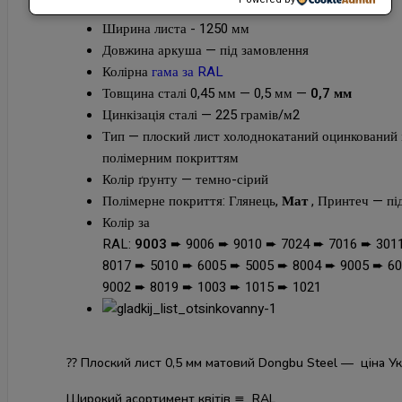
Ширина листа - 1250 мм
Довжина аркуша — під замовлення
Колірна
гама за RAL
Товщина сталі 0,45 мм — 0,5 мм —
0,7 мм
Цинкізація сталі — 225 грамів/м2
Тип — плоский лист холоднокатаний оцинкований 
полімерним покриттям
Колір ґрунту — темно-сірий
Полімерне покриття: Глянець,
Мат
, Принтеч — пі
Колір за
RAL:
9003
➨ 9006 ➨ 9010 ➨ 7024 ➨ 7016 ➨ 301
8017 ➨ 5010 ➨ 6005 ➨ 5005 ➨ 8004 ➨ 9005 ➨ 6
9002 ➨ 8019 ➨ 1003 ➨ 1015 ➨ 1021
⁇ Плоский лист 0,5 мм матовий Dongbu Steel — ціна У
Широкий асортимент квітів ≣ RAL