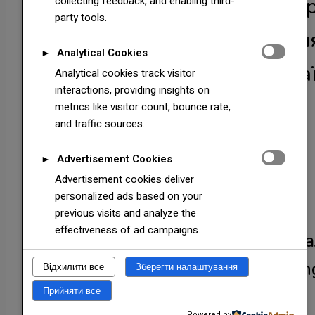
9003 "Dongbu Steel" ( Ко
collecting feedback, and enabling third-
party tools.
) — оформити замовленн
Analytical Cookies
►
Києві — доставка по Украї
Analytical cookies track visitor
interactions, providing insights on
metrics like visitor count, bounce rate,
and traffic sources.
Advertisement Cookies
►
Advertisement cookies deliver
personalized ads based on your
previous visits and analyze the
effectiveness of ad campaigns.
Характеристики Корейської ста
полімерним покриттям ТМ Don
Відхилити все
Зберегти налаштування
Прийняти все
Steel :
Powered by