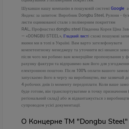
оцинкування з полімерним покриттям:
Шукавши нашу компанію в пошуковій системі
Google
а
Яндекс за запитом: Виробник Dongbu Steel, Рулони - бу
листи оцинкованої стали з полімерним покриттям
RAL, Профнастил dongbu steel Південна Корея Ціна За
— «DONGBU STEEL»,
Гладкий лист
і схожі пошукові запи
якими ми в топі в Україні. Вам варто зателефонувати
компетентному менеджеру та уточнити всі нюанси замо
після чого ми робимо вам комерційне пропонування у ф
рахунку фактури та відправимо вам його для узгодженн
електронною поштою. Після 100% оплати вашого замов
запускаємо його в чергу на виробництво, яке зазвичай до
4 робочих днів із моменту передоплати. Коли ваше зам
буде готове, він транспортуватиме в точку призначення 
регіональний склад) або ж відвантажується з виробництв
супроводом усієї документації.
О Концерне ТМ "Dongbu Steel"