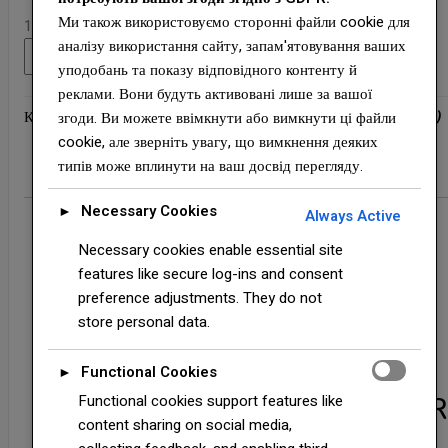
Ми також використовуємо сторонні файли cookie для
1 180,00
₴
аналізу використання сайту, запам'ятовування ваших
RAL
Додати в кошик
уподобань та показу відповідного контенту й
9003
реклами. Вони будуть активовані лише за вашої
—
Категорія:
Гладкий Лист — DONGBU STEEL ( Південна Корея)
згоди. Ви можете ввімкнути або вимкнути ці файли
0,7
cookie, але зверніть увагу, що вимкнення деяких
мм
типів може вплинути на ваш досвід перегляду.
Гладкий
Опис
Додаткова інформація
Відгуки (0)
Лист
Necessary Cookies
►
Always Active
"Dongbu
Steel"
Necessary cookies enable essential site
Опис
(Юж.
features like secure log-ins and consent
Корея
preference adjustments. They do not
Рулонна сталь 0,7 мм —
)
store personal data.
кількість
гладкий листочок
Functional Cookies
►
з полімерним покриттям 
Functional cookies support features like
content sharing on social media,