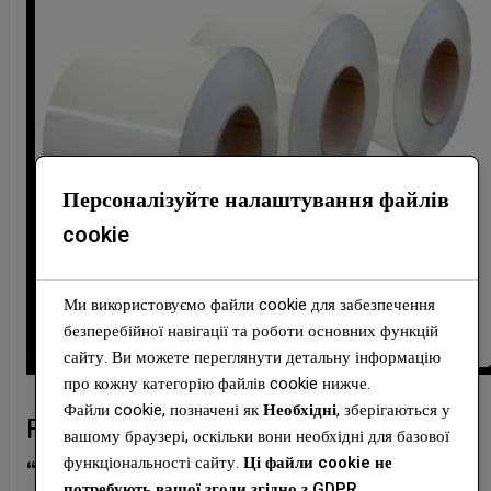
Персоналізуйте налаштування файлів
cookie
Ми використовуємо файли cookie для забезпечення
безперебійної навігації та роботи основних функцій
сайту. Ви можете переглянути детальну інформацію
про кожну категорію файлів cookie нижче.
Файли cookie, позначені як
Необхідні
, зберігаються у
RAL 9003 — 0,7 мм Гладкий Лист
вашому браузері, оскільки вони необхідні для базової
функціональності сайту.
Ці файли cookie не
“Dongbu Steel” (Юж. Корея )
потребують вашої згоди згідно з GDPR.