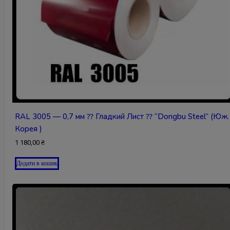
RAL 3005 — 0,7 мм ⁇ Гладкий Лист ⁇ “Dongbu Steel” (Юж.
Корея )
1 180,00
₴
Додати в кошик